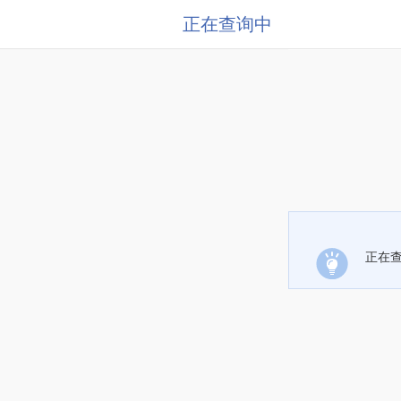
正在查询中
正在